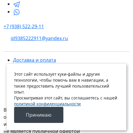
+7 (938) 522-29-11
id9385222911@yandex.ru
Доставка и оплата
Каталог
Сотрудничество
Этот сайт использует куки-файлы и другие
технологии, чтобы помочь вам в навигации, а
Контакты
также предоставить лучший пользовательский
О питомнике
опыт.
Питомник декоративных растений
Просматривая этот сайт, вы соглашаетесь с нашей
политикой конфиденциальности
Вся представленная на сайте информация является
Принимаю
ознакомительной и носит исключительно
информационный характер и ни при каких условиях
не является публичной офертой