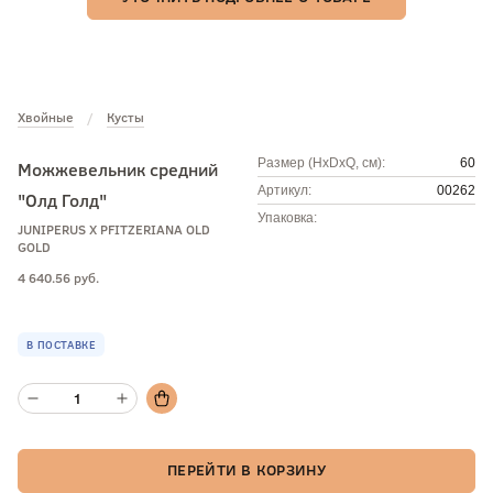
Хвойные
Кусты
Размер (HxDxQ, см):
60
Можжевельник средний
Артикул:
00262
"Олд Голд"
Упаковка:
JUNIPERUS X PFITZERIANA OLD
GOLD
4 640.56 руб.
В ПОСТАВКЕ
ПЕРЕЙТИ В КОРЗИНУ