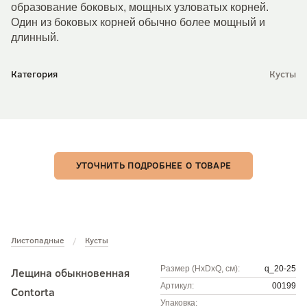
образование боковых, мощных узловатых корней.
Один из боковых корней обычно более мощный и
длинный.
Категория
Кусты
УТОЧНИТЬ ПОДРОБНЕЕ О ТОВАРЕ
Листопадные
Кусты
Размер (HxDxQ, см):
q_20-25
Лещина обыкновенная
Артикул:
00199
Contorta
Упаковка: