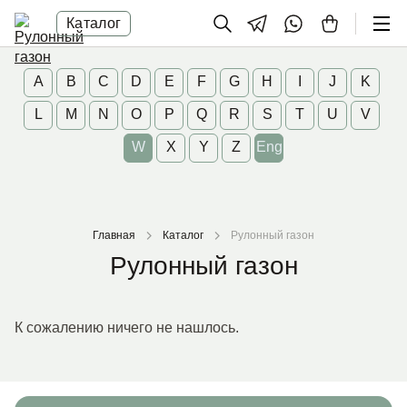
Каталог
A
B
C
D
E
F
G
H
I
J
K
L
M
N
O
P
Q
R
S
T
U
V
W
X
Y
Z
Eng
Главная
Каталог
Рулонный газон
Рулонный газон
К сожалению ничего не нашлось.