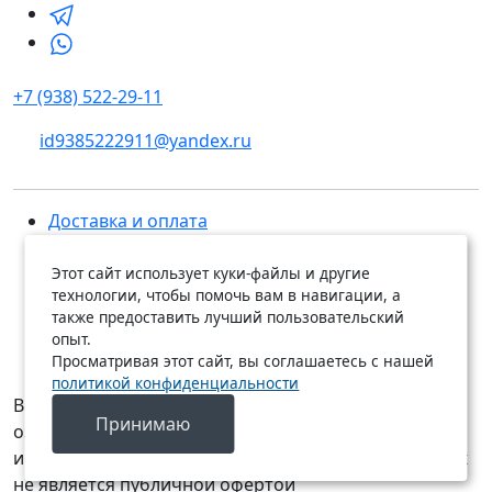
+7 (938) 522-29-11
id9385222911@yandex.ru
Доставка и оплата
Каталог
Сотрудничество
Этот сайт использует куки-файлы и другие
технологии, чтобы помочь вам в навигации, а
Контакты
также предоставить лучший пользовательский
О питомнике
опыт.
Питомник декоративных растений
Просматривая этот сайт, вы соглашаетесь с нашей
политикой конфиденциальности
Вся представленная на сайте информация является
Принимаю
ознакомительной и носит исключительно
информационный характер и ни при каких условиях
не является публичной офертой