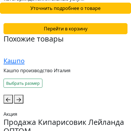
Уточнить подробнее о товаре
Перейти в корзину
Похожие товары
Кашпо
Кашпо производство Италия
1
Выбрать размер
Акция
А
Продажа Кипарисовик Лейланда
ОПТОМ