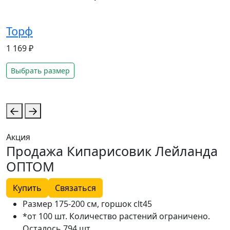
Торф
1 169 ₽
Выбрать размер
Акция
А
Продажа Кипарисовик Лейланда
ОПТОМ
Купить
Связаться
Размер 175-200 см, горшок clt45
*от 100 шт. Количество растений ограничено.
Осталось 794 шт