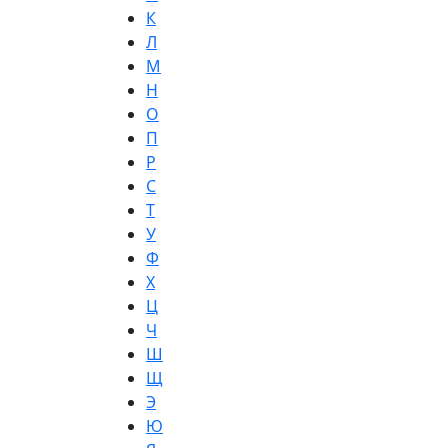
К
Л
М
Н
О
П
Р
С
Т
У
Ф
Х
Ц
Ч
Ш
Щ
Э
Ю