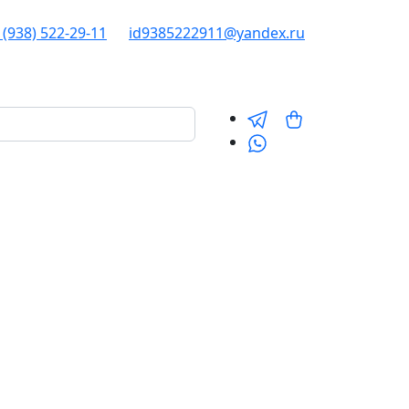
 (938) 522-29-11
id9385222911@yandex.ru