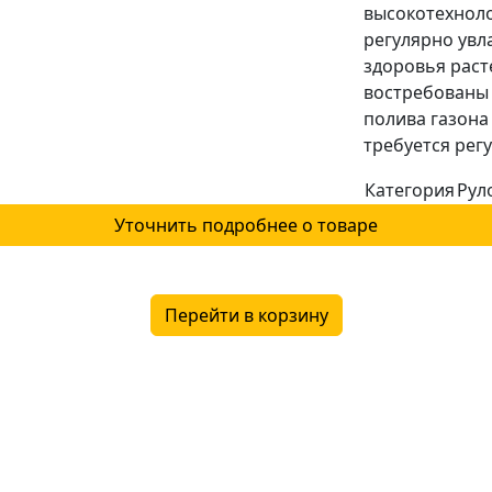
высокотехнол
регулярно увл
здоровья раст
востребованы
полива газона
требуется рег
Категория
Рул
Уточнить подробнее о товаре
Перейти в корзину