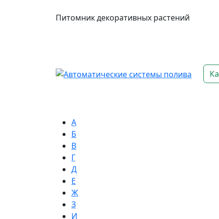
Питомник декоративных растений
Ка
А
Б
В
Г
Д
Е
Ж
З
И